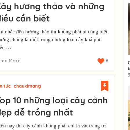
Cây hương thảo và những
iều cần biết
hi nhắc đến hương thảo thì không phải ai cũng biết
hưng chúng là một trong những loại cây khá phổ
iến …
ead More
6
n tức
chauximang
op 10 những loại cây cảnh
đẹp dễ trồng nhất
ện nay thì cây cảnh không phải chỉ là vật trang trí