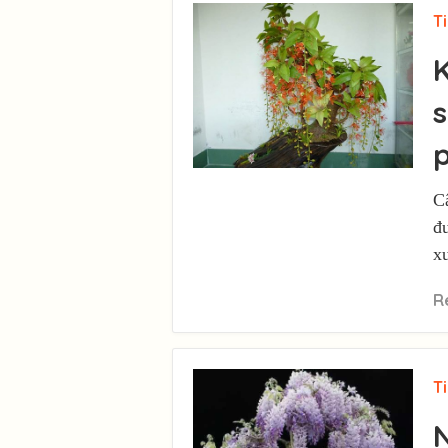
Ti
s
C
đ
x
R
Ti