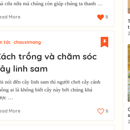
hà cửa nữa mà chúng còn giúp chúng ta thanh …
ead More
8
T
n tức
chauximang
Cách trồng và chăm sóc
cây linh sam
hi nói đến cây linh sam thì người chơi cây cảnh
hông ai là không biết cây này bởi chúng khá
ược …
ead More
6