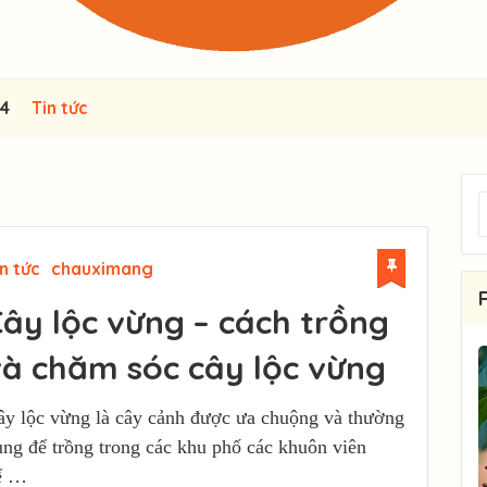
24
Tin tức
n tức
chauximang
ây lộc vừng – cách trồng
và chăm sóc cây lộc vừng
ây lộc vừng là cây cảnh được ưa chuộng và thường
ùng để trồng trong các khu phố các khuôn viên
ể …