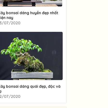
Cây bonsai dáng huyền đẹp nhất
iện nay
13/07/2020
Cây bonsai dáng quái đẹp, độc và
ạ
12/07/2020