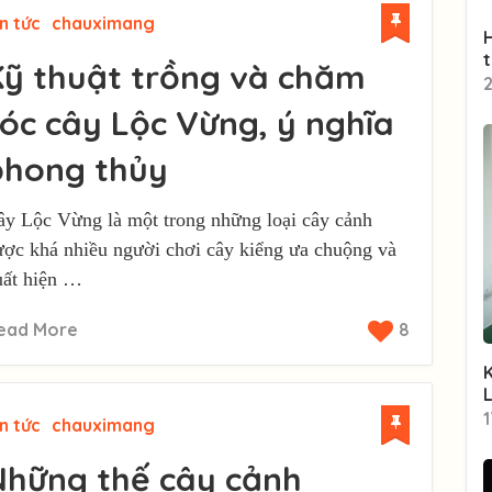
n tức
chauximang
Kỹ thuật trồng và chăm
óc cây Lộc Vừng, ý nghĩa
phong thủy
ây Lộc Vừng là một trong những loại cây cảnh
ược khá nhiều người chơi cây kiểng ưa chuộng và
uất hiện …
ead More
8
n tức
chauximang
Những thế cây cảnh