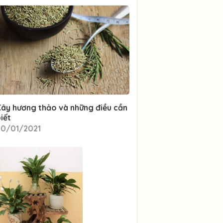
Cây hương thảo và những điều cần
biết
30/01/2021