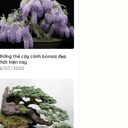
Những thế cây cảnh bonsai đẹp
hất hiện nay
16/07/2020