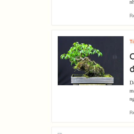
n
R
Ti
đ
D
m
n
R